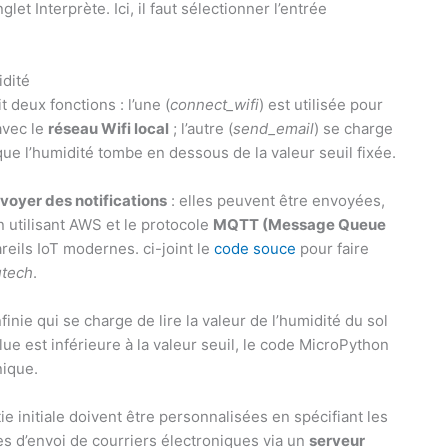
let Interprète. Ici, il faut sélectionner l’entrée
idité
t deux fonctions : l’une (
connect_wifi
) est utilisée pour
avec le
réseau Wifi local
; l’autre (
send_email
) se charge
sque l’humidité tombe en dessous de la valeur seuil fixée.
voyer des notifications
: elles peuvent être envoyées,
n utilisant AWS et le protocole
MQTT (Message Queue
reils IoT modernes. ci-joint le
code souce
pour faire
utech
.
finie qui se charge de lire la valeur de l’humidité du sol
 lue est inférieure à la valeur seuil, le code MicroPython
nique.
ie initiale doivent être personnalisées en spécifiant les
es d’envoi de courriers électroniques via un
serveur