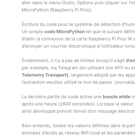
aller dans le menu Outils, Options puis cliquer sur l’ong
MicroPython (Raspberry Pi Pico).
Écriture du code pour le système de détection d’hum
Un simple
code MicroPython
tel que le suivant défini
établir la connexion de la carte Raspberry Pi Pico W 
d’envoyer un courrier électronique à l’utilisateur lor
Évidemment, il n’y a pas de limites lorsqu’il s’agit
d’en
par exemple, via Telegram (en utilisant son API) ou e
Telemetry Transport)
, largement adopté par les appa
l’extraction veuillez utilisé le mot de passe :
journald
La dernière partie du code active une
boucle while
in
après une heure (
3600 secondes
). Lorsque la valeur
ainsi développé prévoit l’envoi d’un message électro
Bien entendu, toutes les valeurs définies dans la part
données d’accès au réseau Wifi local et les paramètr