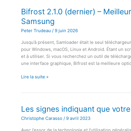
ultime
ADB
Bifrost 2.1.0 (dernier) – Meille
et
Samsung
Fastboot
est
Peter Trudeau
/
9 juin 2026
là
Jusqu’à présent, Samloader était le seul téléchargeu
pour Windows, macOS, Linux et Android. Étant un scri
et à utiliser. Si vous recherchez un outil de téléch
une interface graphique, Bifrost est la meilleure opti
Bifrost
Lire la suite »
2.1.0
(dernier)
–
Meilleur
Les signes indiquant que votr
téléchargeur
Christophe Carasso
/
9 avril 2023
de
micrologiciel
Avec l’essor de la technologie et l’utilisation géné