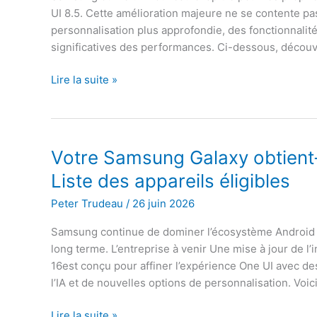
UI 8.5. Cette amélioration majeure ne se contente pas 
personnalisation plus approfondie, des fonctionnalité
significatives des performances. Ci-dessous, découvr
Mise
Lire la suite »
à
jour
One
UI
Votre Samsung Galaxy obtient-il
8.5
Liste des appareils éligibles
de
Samsung :
Peter Trudeau
/
26 juin 2026
votre
Samsung continue de dominer l’écosystème Android av
Galaxy
long terme. L’entreprise à venir Une mise à jour de l’
est-
16est conçu pour affiner l’expérience One UI avec d
il
l’IA et de nouvelles options de personnalisation. Voic
sur
la
Votre
Lire la suite »
liste ?