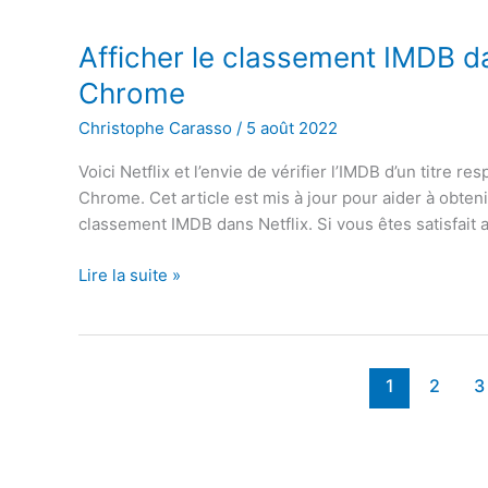
temps
peut-
Afficher le classement IMDB da
on
Chrome
l’utiliser
en
Christophe Carasso
/
5 août 2022
sécurité
Voici Netflix et l’envie de vérifier l’IMDB d’un titre re
?
Chrome. Cet article est mis à jour pour aider à obten
classement IMDB dans Netflix. Si vous êtes satisfait ap
Afficher
Lire la suite »
le
classement
IMDB
dans
1
2
3
Netflix
sur
Android
et