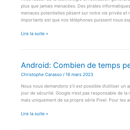
Samsung
plus que jamais menacées. Des pirates informatique
menaces potentielles pèsent sur notre vie privée et 
importants est que nos téléphones puissent nous es
Les
Lire la suite »
signes
indiquant
que
votre
Android: Combien de temps peut
téléphone
Christophe Carasso
/
16 mars 2023
peut
vous
Nous nous demandons s’il est possible d’utiliser un 
espionner
jour de sécurité. Google n’est pas responsable de la m
mais uniquement de sa propre série Pixel. Pour les au
Android:
Lire la suite »
Combien
de