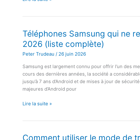
Samsung
Galaxy
obtient-
il
Téléphones Samsung qui ne rec
une
2026 (liste complète)
interface
utilisateur
Peter Trudeau
/
26 juin 2026
8.5 ?
Samsung est largement connu pour offrir l’un des mei
Liste
cours des dernières années, la société a considérabl
des
jusqu’à 7 ans d’Android et de mises à jour de sécurité
appareils
majeures d’Android pour
éligibles
Téléphones
Lire la suite »
Samsung
qui
ne
recevront
Comment utiliser le mode de tr