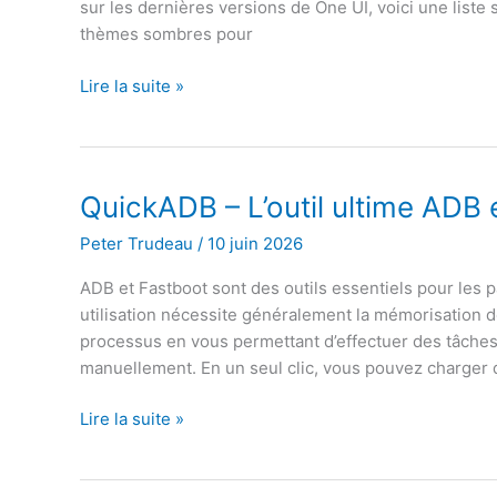
sur les dernières versions de One UI, voici une lis
8
thèmes sombres pour
et
8.5
25
Lire la suite »
meilleurs
thèmes
sombres
pour
QuickADB – L’outil ultime ADB 
Samsung
Peter Trudeau
/
10 juin 2026
One
UI
ADB et Fastboot sont des outils essentiels pour les 
7/8
utilisation nécessite généralement la mémorisation
en
processus en vous permettant d’effectuer des tâch
2026
manuellement. En un seul clic, vous pouvez charger 
QuickADB
Lire la suite »
–
L’outil