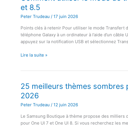
plus
et 8.5
de
mises
Peter Trudeau
/
17 juin 2026
à
Points clés à retenir Pour utiliser le mode Transfert
jour
téléphone Galaxy à un ordinateur à l’aide d’un câble U
en
appuyez sur la notification USB et sélectionnez Transf
2026
(liste
Comment
Lire la suite »
complète)
utiliser
le
mode
de
25 meilleurs thèmes sombres 
transfert
2026
de
fichiers
Peter Trudeau
/
12 juin 2026
sur
Le Samsung Boutique à thème propose des milliers 
One
pour One UI 7 et One UI 8. Si vous recherchez les m
UI