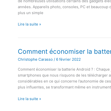
de nombreuses utilisations certains des gadgets élect
années. Appareils photo, consoles, PC et beaucoup d’
plus un simple
Comment
Lire la suite »
nettoyer
Android
:
Les
Comment économiser la batter
meilleures
Christophe Carasso
/
6 février 2022
applications
Comment économiser la batterie Android ? : Chaque 
smartphones que nous risquons de les télécharger ava
considérables en ce qui concerne l’autonomie de ces 
plus influentes, se transformant même en instrumen
Comment
Lire la suite »
économiser
la