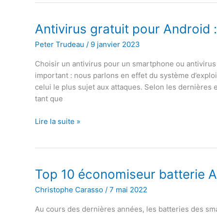
batterie
Android
Antivirus gratuit pour Android : 
Peter Trudeau
/
9 janvier 2023
Choisir un antivirus pour un smartphone ou antivirus 
important : nous parlons en effet du système d’exploi
celui le plus sujet aux attaques. Selon les dernière
tant que
Antivirus
Lire la suite »
gratuit
pour
Android
:
Top 10 économiseur batterie 
les
Christophe Carasso
/
7 mai 2022
meilleurs
à
Au cours des dernières années, les batteries des sm
utiliser