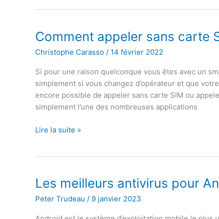
créer
des
cartes
Comment appeler sans carte 
de
Christophe Carasso
/
14 février 2022
visite
Si pour une raison quelconque vous êtes avec un smar
simplement si vous changez d’opérateur et que votre 
encore possible de appeler sans carte SIM ou appele
simplement l’une des nombreuses applications
Comment
Lire la suite »
appeler
sans
carte
SIM
Les meilleurs antivirus pour A
Peter Trudeau
/
9 janvier 2023
Android est le système d’exploitation mobile le plus 