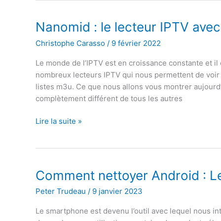
:
comment
Nanomid : le lecteur IPTV avec
le
Christophe Carasso
/
9 février 2022
récupérer
Le monde de l’IPTV est en croissance constante et il
nombreux lecteurs IPTV qui nous permettent de voi
listes m3u. Ce que nous allons vous montrer aujourd’
complètement différent de tous les autres
Nanomid
Lire la suite »
:
le
lecteur
IPTV
Comment nettoyer Android : Le
avec
Peter Trudeau
/
9 janvier 2023
VPN
intégré
Le smartphone est devenu l’outil avec lequel nous in
!