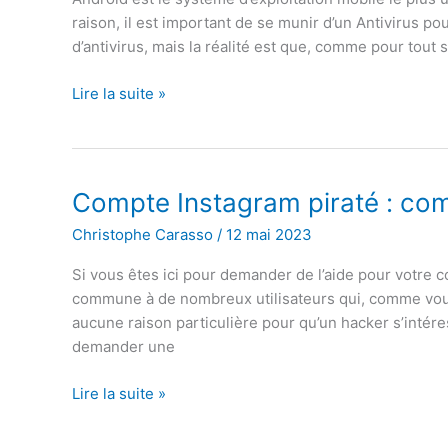
raison, il est important de se munir d’un Antivirus po
d’antivirus, mais la réalité est que, comme pour tout sy
Les
Lire la suite »
meilleurs
antivirus
pour
Android
Compte Instagram piraté : co
Christophe Carasso
/
12 mai 2023
Si vous êtes ici pour demander de l’aide pour votre 
commune à de nombreux utilisateurs qui, comme vous, n
aucune raison particulière pour qu’un hacker s’intéres
demander une
Compte
Lire la suite »
Instagram
piraté