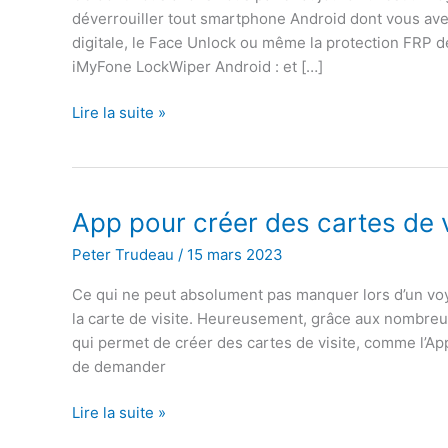
déverrouiller tout smartphone Android dont vous ave
digitale, le Face Unlock ou même la protection FRP 
iMyFone LockWiper Android : et […]
iMyFone
Lire la suite »
LockWiper
Android :
mot
de
App pour créer des cartes de v
passe
Peter Trudeau
/
15 mars 2023
de
déverrouillage
Ce qui ne peut absolument pas manquer lors d’un voya
oublié
la carte de visite. Heureusement, grâce aux nombreu
?
qui permet de créer des cartes de visite, comme l’App
de demander
App
Lire la suite »
pour