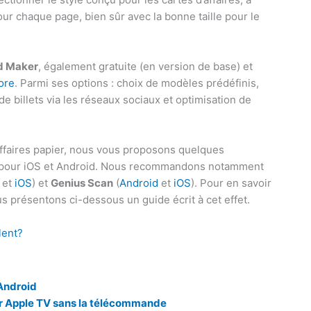
pour chaque page, bien sûr avec la bonne taille pour le
d Maker
, également gratuite (en version de base) et
ore
. Parmi ses options : choix de modèles prédéfinis,
de billets via les réseaux sociaux et optimisation de
affaires papier, nous vous proposons quelques
nt pour iOS et Android. Nous recommandons notamment
d
et
iOS
) et
Genius Scan
(
Android
et
iOS
). Pour en savoir
ous présentons ci-dessous un guide écrit à cet effet.
lent?
 Android
 Apple TV sans la télécommande