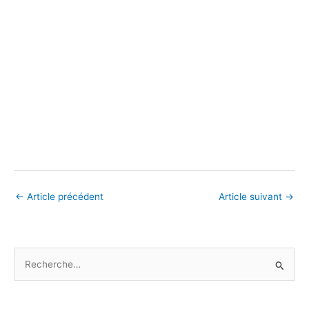
←
Article précédent
Article suivant
→
R
e
c