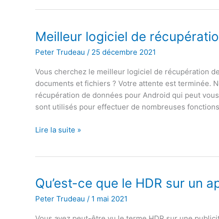
vitesse
Internet
:
Meilleur logiciel de récupérat
Meilleurs
Peter Trudeau
/
25 décembre 2021
services
(sites
Vous cherchez le meilleur logiciel de récupération 
Web
documents et fichiers ? Votre attente est terminée.
et
récupération de données pour Android qui peut vous 
applications)
sont utilisés pour effectuer de nombreuses fonctions
Meilleur
Lire la suite »
logiciel
de
récupération
de
Qu’est-ce que le HDR sur un ap
données
Peter Trudeau
/
1 mai 2021
Android
Vous avez peut-être vu le terme HDR sur une publicit