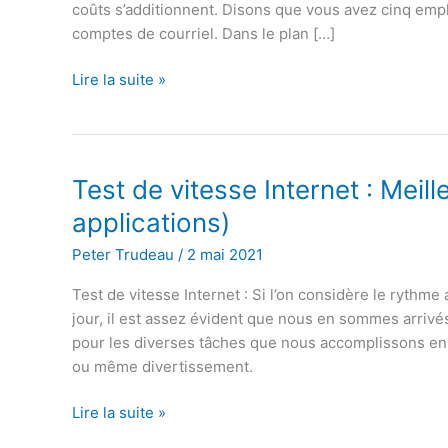
coûts s’additionnent. Disons que vous avez cinq emp
comptes de courriel. Dans le plan […]
G
Lire la suite »
Suite
gratuit
:
Les
Test de vitesse Internet : Meil
3
applications)
façons
de
Peter Trudeau
/
2 mai 2021
l’obtenir
Test de vitesse Internet : Si l’on considère le ryth
jour, il est assez évident que nous en sommes arriv
pour les diverses tâches que nous accomplissons en un
ou même divertissement.
Test
Lire la suite »
de