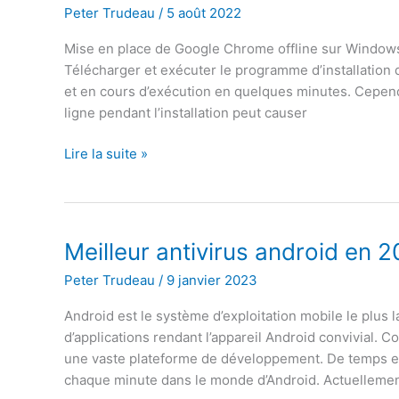
pour
Peter Trudeau
/
5 août 2022
iPhone
Mise en place de Google Chrome offline sur Windows 1
et
Télécharger et exécuter le programme d’installation 
iPad
et en cours d’exécution en quelques minutes. Cepend
en
ligne pendant l’installation peut causer
2020
Comment
Lire la suite »
télécharger
et
installer
google
Meilleur antivirus android en 2
chrome
Peter Trudeau
/
9 janvier 2023
offline
sous
Android est le système d’exploitation mobile le plus 
Windows
d’applications rendant l’appareil Android convivial. 
une vaste plateforme de développement. De temps e
chaque minute dans le monde d’Android. Actuellemen