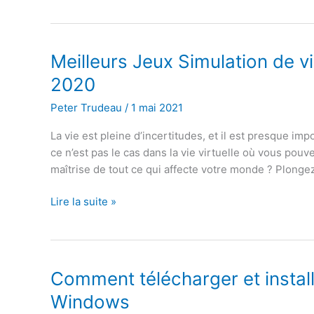
applications
hors
ligne
Android
Meilleurs Jeux Simulation de v
et
2020
iOS
lorsque
Peter Trudeau
/
1 mai 2021
vous
La vie est pleine d’incertitudes, et il est presque i
n’avez
ce n’est pas le cas dans la vie virtuelle où vous pouve
pas
maîtrise de tout ce qui affecte votre monde ? Plong
internet
Meilleurs
Lire la suite »
Jeux
Simulation
de
vie
Comment télécharger et instal
sur
Windows
iOS