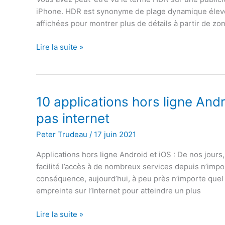
iPhone. HDR est synonyme de plage dynamique élevée
affichées pour montrer plus de détails à partir de zo
Qu’est-
Lire la suite »
ce
que
le
HDR
10 applications hors ligne And
sur
pas internet
un
appareil
Peter Trudeau
/
17 juin 2021
photo
Applications hors ligne Android et iOS : De nos jours
iPhone
facilité l’accès à de nombreux services depuis n’impo
?
conséquence, aujourd’hui, à peu près n’importe quel
empreinte sur l’Internet pour atteindre un plus
10
Lire la suite »