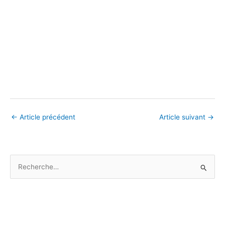
←
Article précédent
Article suivant
→
R
e
c
h
e