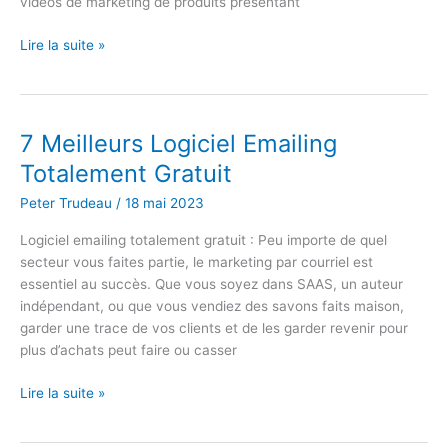
vidéos de marketing de produits présentant
Super
Lire la suite »
logiciel
de
montage
vidéo
7 Meilleurs Logiciel Emailing
que
Totalement Gratuit
vous
devez
Peter Trudeau
/
18 mai 2023
avoir
Logiciel emailing totalement gratuit : Peu importe de quel
secteur vous faites partie, le marketing par courriel est
essentiel au succès. Que vous soyez dans SAAS, un auteur
indépendant, ou que vous vendiez des savons faits maison,
garder une trace de vos clients et de les garder revenir pour
plus d’achats peut faire ou casser
7
Lire la suite »
Meilleurs
Logiciel