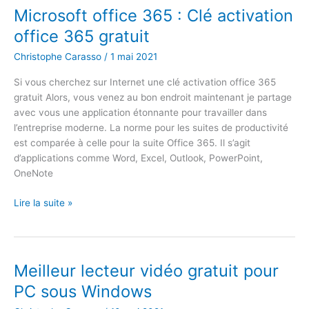
d’activation
Microsoft office 365 : Clé activation
gratuit
office 365 gratuit
Christophe Carasso
/
1 mai 2021
Si vous cherchez sur Internet une clé activation office 365
gratuit Alors, vous venez au bon endroit maintenant je partage
avec vous une application étonnante pour travailler dans
l’entreprise moderne. La norme pour les suites de productivité
est comparée à celle pour la suite Office 365. Il s’agit
d’applications comme Word, Excel, Outlook, PowerPoint,
OneNote
Microsoft
Lire la suite »
office
365
:
Clé
Meilleur lecteur vidéo gratuit pour
activation
PC sous Windows
office
365