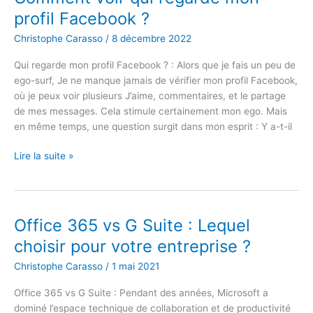
dans
profil Facebook ?
Office
2016/Office
Christophe Carasso
/
8 décembre 2022
365
Qui regarde mon profil Facebook ? : Alors que je fais un peu de
?
ego-surf, Je ne manque jamais de vérifier mon profil Facebook,
où je peux voir plusieurs J’aime, commentaires, et le partage
de mes messages. Cela stimule certainement mon ego. Mais
en même temps, une question surgit dans mon esprit : Y a-t-il
Comment
Lire la suite »
voir
qui
regarde
mon
Office 365 vs G Suite : Lequel
profil
choisir pour votre entreprise ?
Facebook
?
Christophe Carasso
/
1 mai 2021
Office 365 vs G Suite : Pendant des années, Microsoft a
dominé l’espace technique de collaboration et de productivité