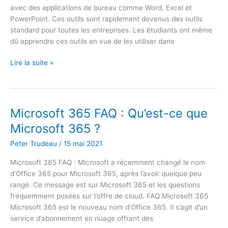
avec des applications de bureau comme Word, Excel et
PowerPoint. Ces outils sont rapidement devenus des outils
standard pour toutes les entreprises. Les étudiants ont même
dû apprendre ces outils en vue de les utiliser dans
Office
Lire la suite »
365
vs
G
Suite
Microsoft 365 FAQ : Qu’est-ce que
:
Microsoft 365 ?
Lequel
choisir
Peter Trudeau
/
15 mai 2021
pour
Microsoft 365 FAQ : Microsoft a récemment changé le nom
votre
d’Office 365 pour Microsoft 365, après l’avoir quelque peu
entreprise
rangé. Ce message est sur Microsoft 365 et les questions
?
fréquemment posées sur l’offre de cloud. FAQ Microsoft 365
Microsoft 365 est le nouveau nom d’Office 365. Il s’agit d’un
service d’abonnement en nuage offrant des