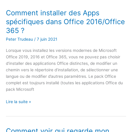
Emailing
Totalement
Comment installer des Apps
Gratuit
spécifiques dans Office 2016/Office
365 ?
Peter Trudeau
/
7 juin 2021
Lorsque vous installez les versions modernes de Microsoft
Office 2019, 2016 et Office 365, vous ne pouvez pas choisir
d’installer des applications Office distinctes, de modifier un
chemin vers le répertoire d’installation, de sélectionner une
langue ou de modifier d’autres paramètres. Le pack Office
complet est toujours installé (toutes les applications Office du
pack Microsoft
Comment
Lire la suite »
installer
des
Apps
spécifiques
Comment voir qui regarde mon