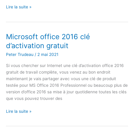
Microsoft
Lire la suite »
365
FAQ
:
Qu’est-
Microsoft office 2016 clé
ce
d’activation gratuit
que
Microsoft
Peter Trudeau
/
2 mai 2021
365
Si vous chercher sur Internet une clé d’activation office 2016
?
gratuit de travail complète, vous venez au bon endroit
maintenant je vais partager avec vous une clé de produit
testée pour MS Office 2016 Professionnel ou beaucoup plus de
version d’office 2016 sa mise à jour quotidienne toutes les clés
que vous pouvez trouver des
Microsoft
Lire la suite »
office
2016
clé