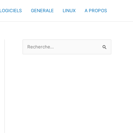
 LOGICIELS
GENERALE
LINUX
A PROPOS
R
e
c
h
e
r
c
h
e
r