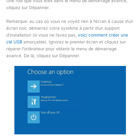
Une fois que vous êtes dans le menu de démarrage avancé,
cliquez sur Dépanner.
Remarque: au cas où vous ne voyez rien à l’écran à cause d’un
écran noir, démarrez votre système à partir d’un support
d’installation (si vous ne l’avez pas,
voici comment créer une
clé USB
amorçable). Ignorez le premier écran et cliquez sur
réparer l’ordinateur pour obtenir le menu de démarrage
avancé. De là, cliquez sur Dépanner.