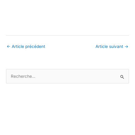
←
Article précédent
Article suivant
→
R
e
c
h
e
r
c
h