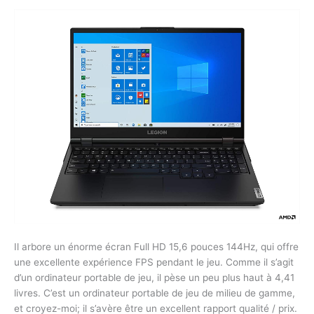
Il arbore un énorme écran Full HD 15,6 pouces 144Hz, qui offre
une excellente expérience FPS pendant le jeu. Comme il s’agit
d’un ordinateur portable de jeu, il pèse un peu plus haut à 4,41
livres. C’est un ordinateur portable de jeu de milieu de gamme,
et croyez-moi; il s’avère être un excellent rapport qualité / prix.