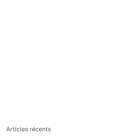
c
h
e
r
:
Articles récents