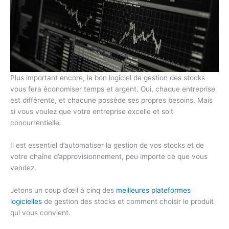
Plus important encore, le bon logiciel de gestion des stocks
vous fera économiser temps et argent. Oui, chaque entreprise
est différente, et chacune possède ses propres besoins. Mais
si vous voulez que votre entreprise excelle et soit
concurrentielle.
Il est essentiel d’automatiser la gestion de vos stocks et de
votre chaîne d’approvisionnement, peu importe ce que vous
vendez.
Jetons un coup d’œil à cinq des
meilleures plateformes
logicielles
de gestion des stocks et comment choisir le produit
qui vous convient.