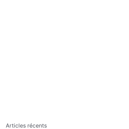
c
h
e
r
:
Articles récents