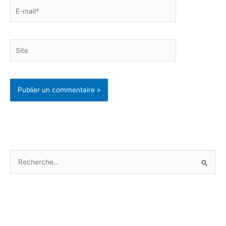
E-
mail*
Site
R
e
c
h
e
r