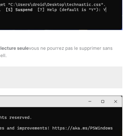
lecture seule
vous ne pourrez pas le supprimer sans
ll.