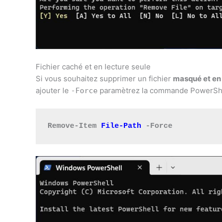
Fichier caché et en lecture seule
Si vous souhaitez supprimer un fichier
masqué et en 
ajouter le
paramètrez la commande PowerShe
-Force
Remove-Item 
File-Path
 -Force