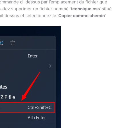
 commande ci-dessus par l’emplacement du fichier que
aitez supprimer un fichier nommé ‘
technique.css
‘ situé
oit dessus et sélectionnez le ‘
Copier comme chemin
‘