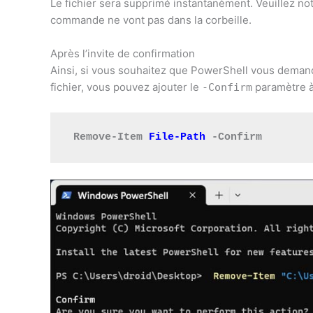
Le fichier sera supprimé instantanément. Veuillez not
commande ne vont pas dans la corbeille.
Après l’invite de confirmation
Ainsi, si vous souhaitez que PowerShell vous demand
fichier, vous pouvez ajouter le
paramètre à
-Confirm
 Remove-Item 
File-Path
 -Confirm