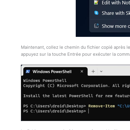
Maintenant, collez le chemin du fichier copié après l
appuyez sur la touche Entrée pour exécuter la comm