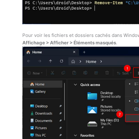
Pour voir les fichiers et dossiers cachés dans Wind
Affichage > Afficher > Éléments masqués
.