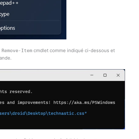
e
cmdlet comme indiqué ci-dessous et
Remove-Item
ande.