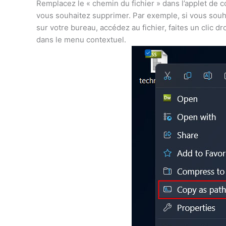
Remplacez le « chemin du fichier » dans l’applet de
vous souhaitez supprimer. Par exemple, si vous souh
sur votre bureau, accédez au fichier, faites un clic dr
dans le menu contextuel.