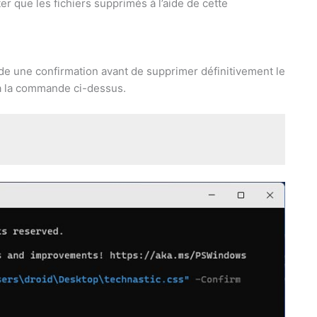
er que les fichiers supprimés à l’aide de cette
e une confirmation avant de supprimer définitivement le
 la commande ci-dessus.