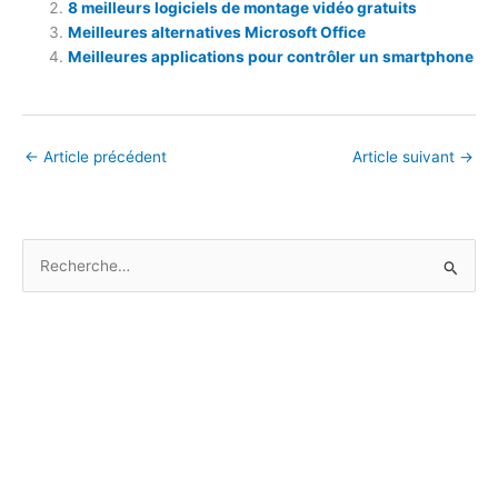
8 meilleurs logiciels de montage vidéo gratuits
Meilleures alternatives Microsoft Office
Meilleures applications pour contrôler un smartphone
←
Article précédent
Article suivant
→
R
e
c
h
e
r
c
h
e