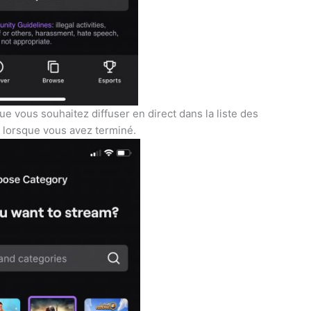
ue vous souhaitez diffuser en direct dans la liste des
 lorsque vous avez terminé.