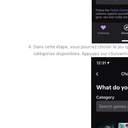
Dans cette étape, vous pourrez choisir le jeu q
catégories disponibles. Appuyez sur «Suivant»