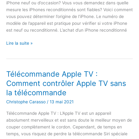
iPhone neuf ou d’occasion? Vous vous demandez dans quelle
à
mesure les iPhones reconditionnés sont fiables? Voici comment
la
vous pouvez déterminer l’origine de l’iPhone. Le numéro de
fois
modèle de l’appareil est pratique pour vérifier si votre iPhone
est neuf ou reconditionné. L’achat d’un iPhone reconditionné
Comment
Lire la suite »
savoir
si
mon
iPhone
Télécommande Apple TV :
est
Comment contrôler Apple TV sans
neuf
la télécommande
ou
remis
Christophe Carasso
/
13 mai 2021
à
neuf?
Télécommande Apple TV : L’Apple TV est un appareil
absolument merveilleux et est sans doute le meilleur moyen de
couper complètement le cordon. Cependant, de temps en
temps, vous risquez de perdre la télécommande Siri spéciale