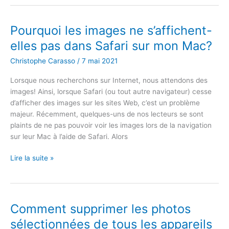
désinstaller
Flash
de
Pourquoi les images ne s’affichent-
votre
elles pas dans Safari sur mon Mac?
Mac;
Comment
Christophe Carasso
/
7 mai 2021
Lorsque nous recherchons sur Internet, nous attendons des
images! Ainsi, lorsque Safari (ou tout autre navigateur) cesse
d’afficher des images sur les sites Web, c’est un problème
majeur. Récemment, quelques-uns de nos lecteurs se sont
plaints de ne pas pouvoir voir les images lors de la navigation
sur leur Mac à l’aide de Safari. Alors
Pourquoi
Lire la suite »
les
images
ne
s’affichent-
Comment supprimer les photos
elles
sélectionnées de tous les appareils
pas