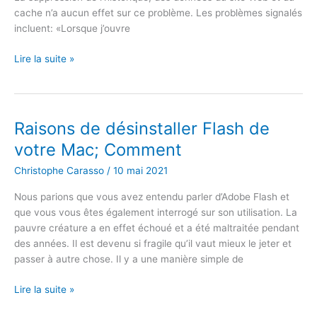
cache n’a aucun effet sur ce problème. Les problèmes signalés
incluent: «Lorsque j’ouvre
Safari
Lire la suite »
se
bloque
après
avoir
Raisons de désinstaller Flash de
tapé
votre Mac; Comment
dans
la
Christophe Carasso
/
10 mai 2021
barre
Nous parions que vous avez entendu parler d’Adobe Flash et
de
que vous vous êtes également interrogé sur son utilisation. La
recherche
pauvre créature a en effet échoué et a été maltraitée pendant
–
des années. Il est devenu si fragile qu’il vaut mieux le jeter et
iOS
passer à autre chose. Il y a une manière simple de
9.2.1
Raisons
Lire la suite »
de