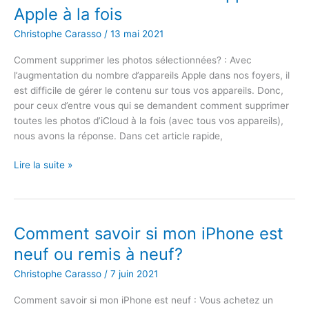
Apple à la fois
dans
Safari
Christophe Carasso
/
13 mai 2021
sur
mon
Comment supprimer les photos sélectionnées? : Avec
Mac?
l’augmentation du nombre d’appareils Apple dans nos foyers, il
est difficile de gérer le contenu sur tous vos appareils. Donc,
pour ceux d’entre vous qui se demandent comment supprimer
toutes les photos d’iCloud à la fois (avec tous vos appareils),
nous avons la réponse. Dans cet article rapide,
Comment
Lire la suite »
supprimer
les
photos
sélectionnées
Comment savoir si mon iPhone est
de
neuf ou remis à neuf?
tous
les
Christophe Carasso
/
7 juin 2021
appareils
Comment savoir si mon iPhone est neuf : Vous achetez un
Apple