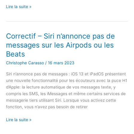
Comment
Lire la suite »
désactiver
l’aperçu
des
captures
Correctif – Siri n’annonce pas de
d’écran
messages sur les Airpods ou les
flottantes
Beats
sur
Mac
Christophe Carasso
/
16 mars 2023
à
l’aide
Siri n’annonce pas de messages : iOS 13 et iPadOS présentent
de
une nouvelle fonctionnalité pour les écouteurs avec la puce H1
macOS
d’Apple: la lecture automatique de vos messages texte, y
compris les SMS, les iMessages et même certains services de
messagerie tiers utilisant Siri. Lorsque vous activez cette
fonction, vous n’avez pas besoin de retirer
Correctif
Lire la suite »
–
Siri