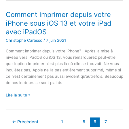
n’annonce
pas
Comment imprimer depuis votre
de
iPhone sous iOS 13 et votre iPad
messages
avec iPadOS
sur
les
Christophe Carasso
/
7 juin 2021
Airpods
ou
Comment imprimer depuis votre iPhone? : Après la mise à
les
niveau vers iPadOS ou iOS 13, vous remarquerez peut-être
Beats
que l’option Imprimer n’est plus là où elle se trouvait. Ne vous
inquiétez pas, Apple ne l’a pas entièrement supprimé, même si
ce n’est certainement pas aussi évident qu’autrefois. Beaucoup
de nos lecteurs se sont plaints
Comment
Lire la suite »
imprimer
depuis
votre
iPhone
←
Précédent
1
…
5
6
7
sous