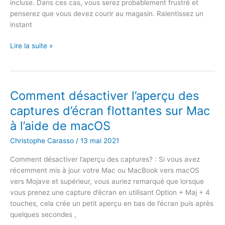
incluse. Dans ces cas, vous serez probablement frustré et
penserez que vous devez courir au magasin. Ralentissez un
instant
Télécommande
Lire la suite »
Apple
TV
:
Comment
Comment désactiver l’aperçu des
contrôler
captures d’écran flottantes sur Mac
Apple
à l’aide de macOS
TV
sans
Christophe Carasso
/
13 mai 2021
la
télécommande
Comment désactiver l’aperçu des captures? : Si vous avez
récemment mis à jour votre Mac ou MacBook vers macOS
vers Mojave et supérieur, vous auriez remarqué que lorsque
vous prenez une capture d’écran en utilisant Option + Maj + 4
touches, cela crée un petit aperçu en bas de l’écran puis après
quelques secondes ,