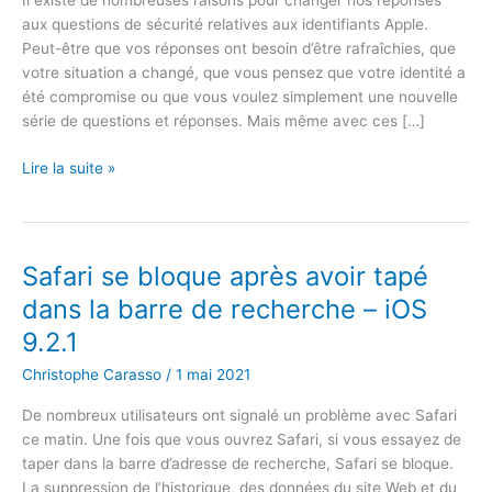
Il existe de nombreuses raisons pour changer nos réponses
aux questions de sécurité relatives aux identifiants Apple.
Peut-être que vos réponses ont besoin d’être rafraîchies, que
votre situation a changé, que vous pensez que votre identité a
été compromise ou que vous voulez simplement une nouvelle
série de questions et réponses. Mais même avec ces […]
Comment
Lire la suite »
modifier
les
réponses
aux
Safari se bloque après avoir tapé
questions
dans la barre de recherche – iOS
de
9.2.1
sécurité
pour
Christophe Carasso
/
1 mai 2021
l’identifiant
Apple?
De nombreux utilisateurs ont signalé un problème avec Safari
ce matin. Une fois que vous ouvrez Safari, si vous essayez de
taper dans la barre d’adresse de recherche, Safari se bloque.
La suppression de l’historique, des données du site Web et du