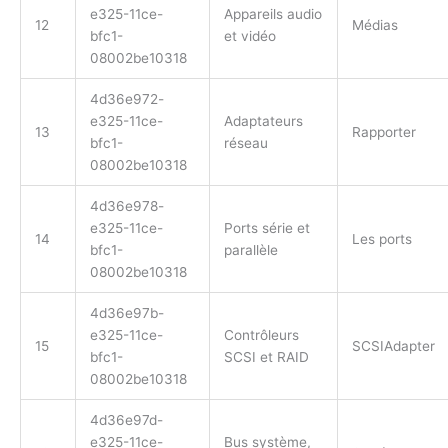
e325-11ce-
Appareils audio
12
Médias
bfc1-
et vidéo
08002be10318
4d36e972-
e325-11ce-
Adaptateurs
13
Rapporter
bfc1-
réseau
08002be10318
4d36e978-
e325-11ce-
Ports série et
14
Les ports
bfc1-
parallèle
08002be10318
4d36e97b-
e325-11ce-
Contrôleurs
15
SCSIAdapter
bfc1-
SCSI et RAID
08002be10318
4d36e97d-
e325-11ce-
Bus système,