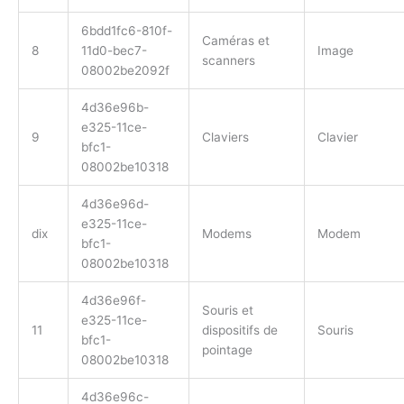
6bdd1fc6-810f-
Caméras et
8
11d0-bec7-
Image
scanners
08002be2092f
4d36e96b-
e325-11ce-
9
Claviers
Clavier
bfc1-
08002be10318
4d36e96d-
e325-11ce-
dix
Modems
Modem
bfc1-
08002be10318
4d36e96f-
Souris et
e325-11ce-
11
dispositifs de
Souris
bfc1-
pointage
08002be10318
4d36e96c-