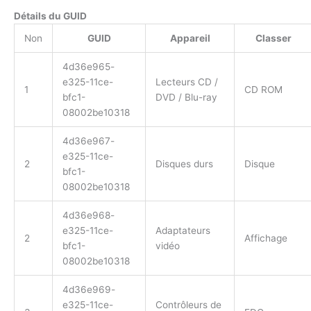
Détails du GUID
Non
GUID
Appareil
Classer
4d36e965-
e325-11ce-
Lecteurs CD /
1
CD ROM
bfc1-
DVD / Blu-ray
08002be10318
4d36e967-
e325-11ce-
2
Disques durs
Disque
bfc1-
08002be10318
4d36e968-
e325-11ce-
Adaptateurs
2
Affichage
bfc1-
vidéo
08002be10318
4d36e969-
e325-11ce-
Contrôleurs de