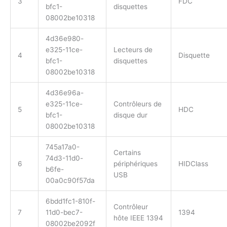
3
FDC
bfc1-
disquettes
08002be10318
4d36e980-
e325-11ce-
Lecteurs de
4
Disquette
bfc1-
disquettes
08002be10318
4d36e96a-
e325-11ce-
Contrôleurs de
5
HDC
bfc1-
disque dur
08002be10318
745a17a0-
Certains
74d3-11d0-
6
périphériques
HIDClass
b6fe-
USB
00a0c90f57da
6bdd1fc1-810f-
Contrôleur
7
11d0-bec7-
1394
hôte IEEE 1394
08002be2092f