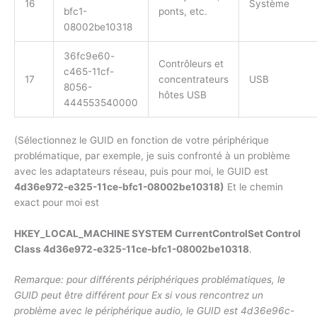
16
Système
bfc1-
ponts, etc.
08002be10318
36fc9e60-
Contrôleurs et
c465-11cf-
17
concentrateurs
USB
8056-
hôtes USB
444553540000
(Sélectionnez le GUID en fonction de votre périphérique
problématique, par exemple, je suis confronté à un problème
avec les adaptateurs réseau, puis pour moi, le GUID est
4d36e972-e325-11ce-bfc1-08002be10318)
Et le chemin
exact pour moi est
HKEY_LOCAL_MACHINE SYSTEM CurrentControlSet Control
Class 4d36e972-e325-11ce-bfc1-08002be10318
.
Remarque: pour différents périphériques problématiques, le
GUID peut être différent pour Ex si vous rencontrez un
problème avec le périphérique audio, le GUID est 4d36e96c-