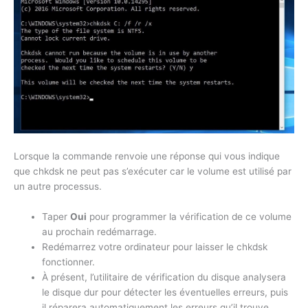
Lorsque la commande renvoie une réponse qui vous indique
que chkdsk ne peut pas s’exécuter car le volume est utilisé par
un autre processus.
Taper
Oui
pour programmer la vérification de ce volume
au prochain redémarrage.
Redémarrez votre ordinateur pour laisser le chkdsk
fonctionner.
À présent, l’utilitaire de vérification du disque analysera
le disque dur pour détecter les éventuelles erreurs, puis
il réparera automatiquement les erreurs qu’il trouve.