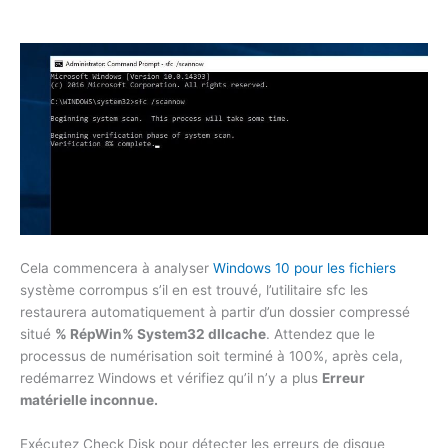
Cela commencera à analyser
Windows 10 pour les fichiers
système corrompus s’il en est trouvé, l’utilitaire sfc les
restaurera automatiquement à partir d’un dossier compressé
situé
% RépWin% System32 dllcache
. Attendez que le
processus de numérisation soit terminé à 100%, après cela,
redémarrez Windows et vérifiez qu’il n’y a plus
Erreur
matérielle inconnue.
Exécutez Check Disk pour détecter les erreurs de disque